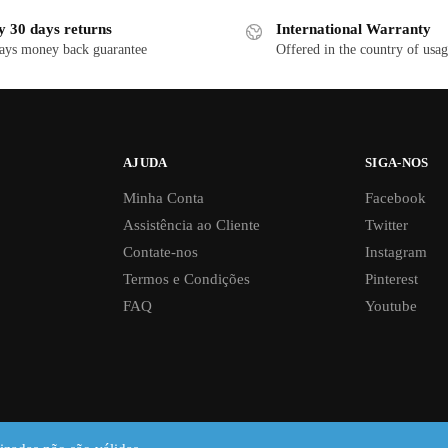
y 30 days returns
International Warranty
ays money back guarantee
Offered in the country of usa
AJUDA
SIGA-NOS
Minha Conta
Facebook
Assistência ao Cliente
Twitter
Contate-nos
Instagram
Termos e Condições
Pinterest
FAQ
Youtube