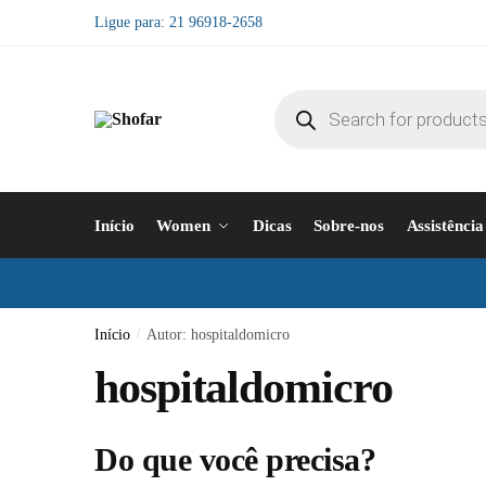
Pular
Ir
Ligue para:
21 96918-2658
para
para
navegação
o
conteúdo
Products
search
Início
Women
Dicas
Sobre-nos
Assistência
Início
/
Autor: hospitaldomicro
hospitaldomicro
Do que você precisa?