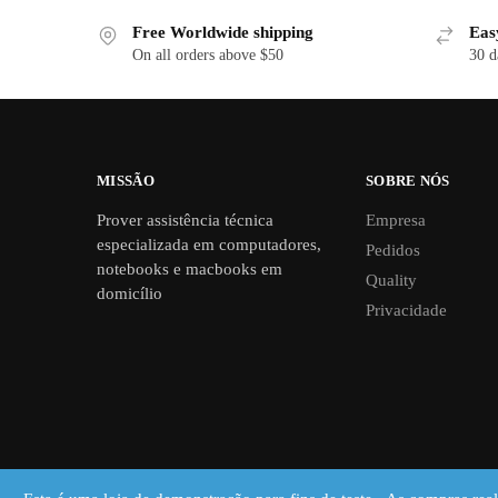
Free Worldwide shipping
Eas
On all orders above $50
30 d
MISSÃO
SOBRE NÓS
Prover assistência técnica
Empresa
especializada em computadores,
Pedidos
notebooks e macbooks em
Quality
domicílio
Privacidade
© Shofar Informática 2023